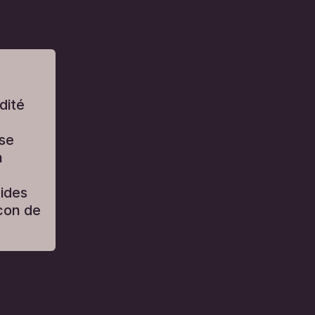
dité
 se
n
ides
ocon de