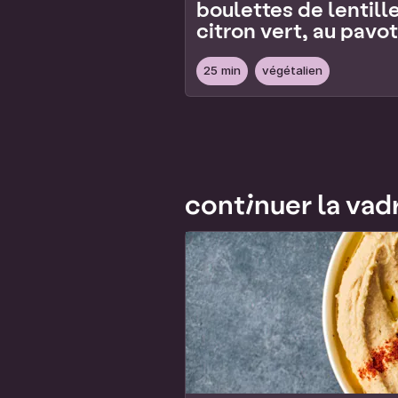
boulettes de lentill
citron vert, au pavot
épices
25 min
végétalien
Page 1 of 2
continuer la vad