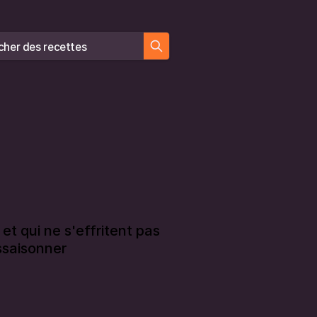
er des recettes
et qui ne s'effritent pas
ssaisonner