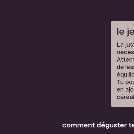
le j
La jus
nécess
Attent
défass
équili
Tu po
en ajo
céréal
comment déguster te