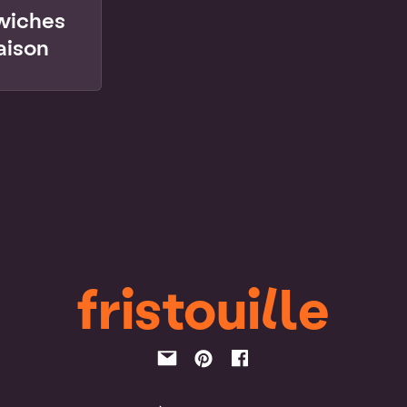
dwiches
aison
fristouille