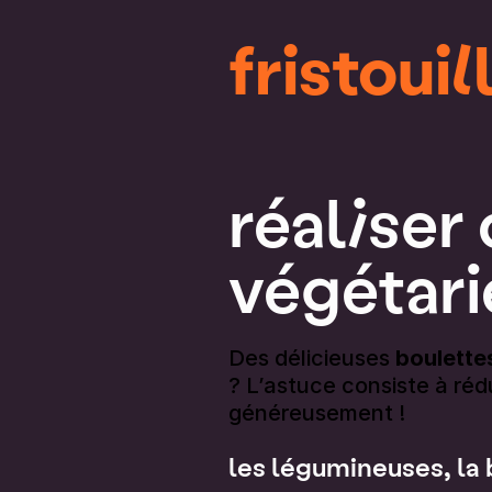
fristouil
réaliser
végétari
Des délicieuses
boulette
? L’astuce consiste à ré
généreusement !
les légumineuses, la