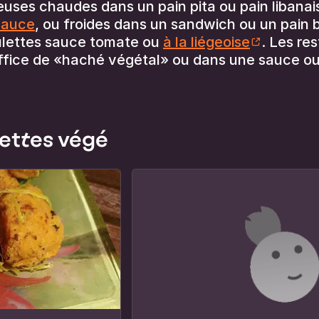
ieuses chaudes dans un pain pita ou pain liban
sauce
, ou froides dans un sandwich ou un pain b
lettes sauce tomate ou
à la liégeoise
. Les re
 office de «haché végétal» ou dans une sauce o
lettes végé