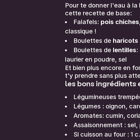
Pour te donner l'eau à la
cette recette de base:
Falafels:
pois chiches
classique !
Boulettes de
haricots 
Boulettes de
lentilles
:
laurier en poudre, sel
Et bien plus encore en fo
t'y prendre sans plus att
les bons ingrédients 
Légumineuses trempées
Légumes : oignon, caro
Aromates: cumin, coria
Assaisonnement : sel, 
Si cuisson au four : 1 