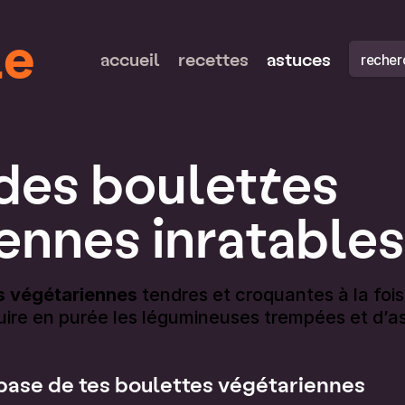
le
recherch
accueil
recettes
astuces
 des boulettes
ennes inratables
s végétariennes
tendres et croquantes à la fois 
duire en purée les légumineuses trempées et d’a
 base de tes boulettes végétariennes