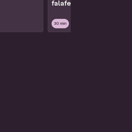
falafels
30 min
végétalien