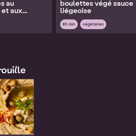
es au
boulettes végé sauce
 et aux
liégeoise
85 min
végétarien
rouille