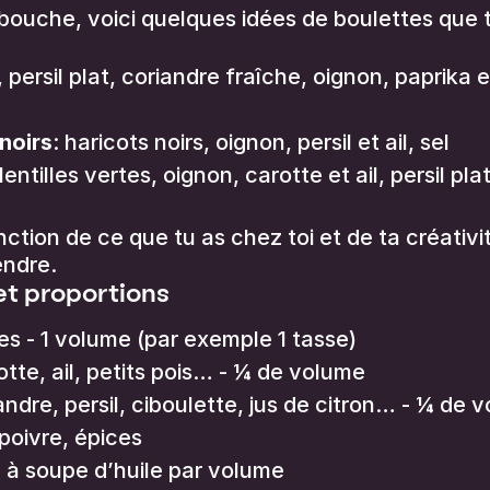
 bouche, voici quelques idées de boulettes que t
, persil plat, coriandre fraîche, oignon, paprika 
noirs
: haricots noirs, oignon, persil et ail, sel
 lentilles vertes, oignon, carotte et ail, persil pl
nction de ce que tu as chez toi et de ta créati
endre.
et proportions
 - 1 volume (par exemple 1 tasse)
tte, ail, petits pois… - ¼ de volume
ndre, persil, ciboulette, jus de citron… - ¼ de 
poivre, épices
c. à soupe d’huile par volume