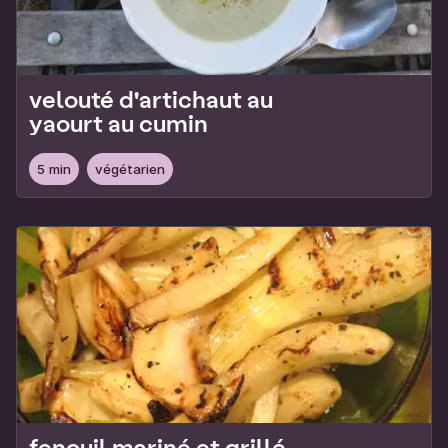
velouté d'artichaut au
yaourt au cumin
5 min
végétarien
fenouil mariné et grillé