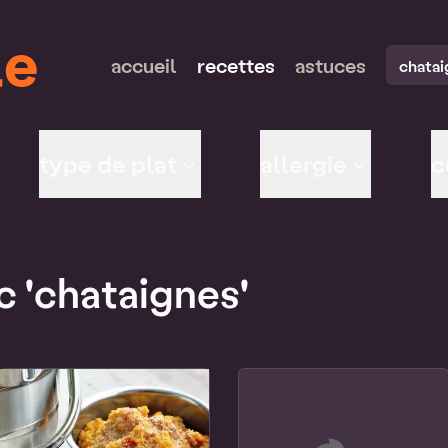
le
recherch
accueil
recettes
astuces
type de plat
allergie
c
c 'chataignes'
dent à ta recherche