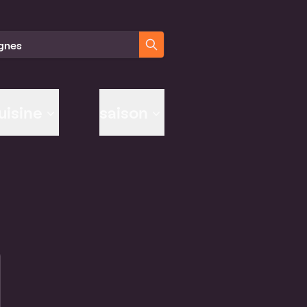
er des recettes
uisine
saison