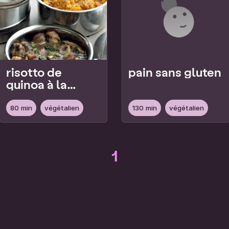
risotto de
pain sans gluten
quinoa à la
courge, sauce
aux châtaignes
80 min
végétalien
130 min
végétalien
1