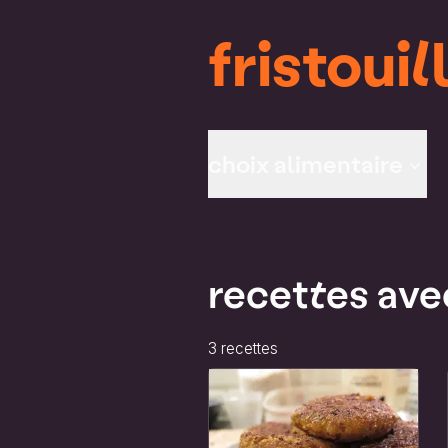
fristouil
choix alimentaire
recettes ave
Liste des recettes qui correspon
3 recettes