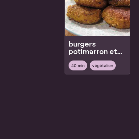
burgers
potimarron et
chataîgnes
40 min
végétalien