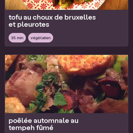
tofu au choux de bruxelles
et pleurotes
35 min
végétalien
poêlée automnale au
tempeh fûmé