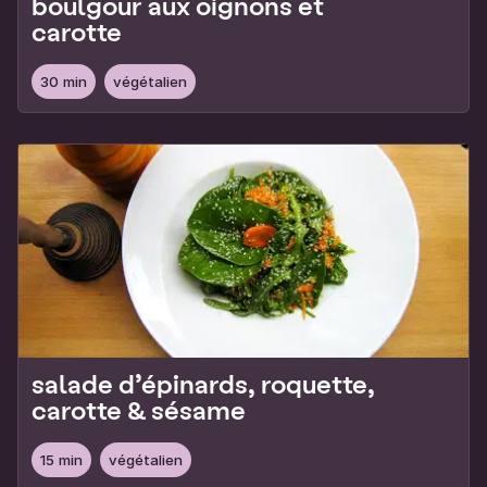
boulgour aux oignons et
carotte
30 min
végétalien
salade d’épinards, roquette,
carotte & sésame
15 min
végétalien