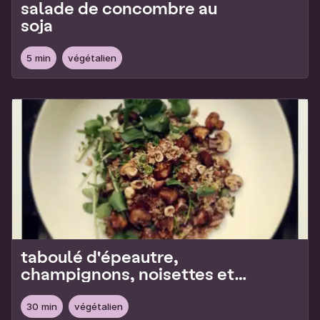
salade de concombre au
soja
5 min
végétalien
taboulé d'épeautre,
champignons, noisettes et
cresson
30 min
végétalien