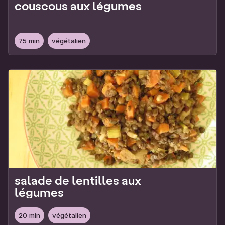
couscous aux légumes
75 min
végétalien
salade de lentilles aux
légumes
20 min
végétalien