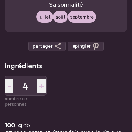
Saisonnalité
juillet
août
septembre
partager
épingler
ingrédients
-
+
nombre de
personnes
100
g
de