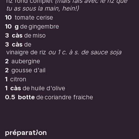
riz rond complet
(mais fais avec le riz que
tu as sous la main, hein!)
10
tomate cerise
10
g
de
gingembre
3
càs
de
miso
3
càs
de
vinaigre de riz
ou 1 c. à s. de sauce soja
2
aubergine
2
gousse d'ail
1
citron
1
càs
de
huile d'olive
0.5
botte
de
coriandre fraiche
préparation