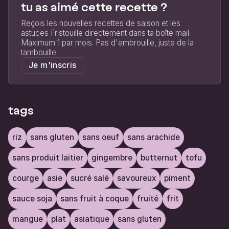
tu as aimé cette recette ?
Reçois les nouvelles recettes de saison et les
astuces Fristouille directement dans ta boîte mail.
Maximum 1 par mois. Pas d'embrouille, juste de la
tambouille.
Je m'inscris
tags
riz
sans gluten
sans oeuf
sans arachide
sans produit laitier
gingembre
butternut
tofu
courge
asie
sucré salé
savoureux
piment
sauce soja
sans fruit à coque
fruité
frit
mangue
plat
asiatique
sans gluten