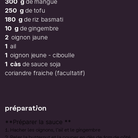
300
g
de
mangue
250
g
de
tofu
180
g
de
riz basmati
10
g
de
gingembre
2
oignon jaune
1
ail
1
oignon jeune - ciboulle
1
càs
de
sauce soja
coriandre fraiche
(facultatif)
préparation
**Préparer la sauce **
Hacher les oignons, l'ail et le gingembre
Peler la butternut et la couper en dès de 1cm de côté