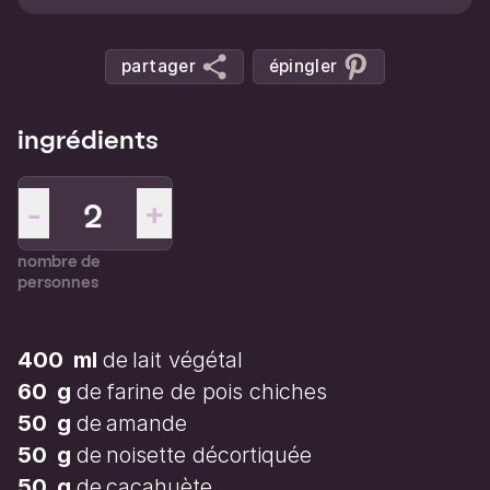
partager
épingler
ingrédients
-
+
nombre de
personnes
400
ml
de
lait végétal
60
g
de
farine de pois chiches
50
g
de
amande
50
g
de
noisette décortiquée
50
g
de
cacahuète