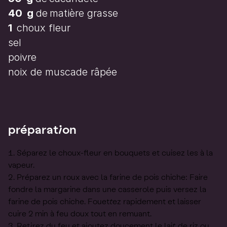
40
g
de
matière grasse
1
choux fleur
sel
poivre
noix de muscade râpée
préparation
Séparez le choux-fleur en bouquets et cuisez les à la
vapeur.
Préparez un roux avec la farine de pois chiche: Faire
fondre la margarine dans une casserole puis versez la
farine de pois chiche. Fouettez rapidement et laisser
cuire 2 min à feu doux tout en remuant.
Retirez du feu et ajoutez doucement le lait de riz ou