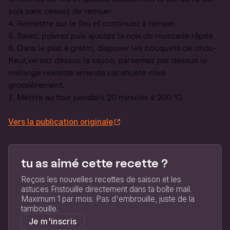
soja sans cessez de remuer.
Remettre sur le feu et continuez à remuer.
Salez, poivrez puis ajoutez la noix de muscade râpée
Dans le plat à gratin, disposer les bouquets de chou-
fleur,versez dessus la sauce, parsemez par dessus le
mélange noisette amande cacahuète mixé
grossièrement.
Mettre au four pendant 20 minutes à 200 °C
Vers la publication originale
tu as aimé cette recette ?
Reçois les nouvelles recettes de saison et les
astuces Fristouille directement dans ta boîte mail.
Maximum 1 par mois. Pas d'embrouille, juste de la
tambouille.
Je m'inscris