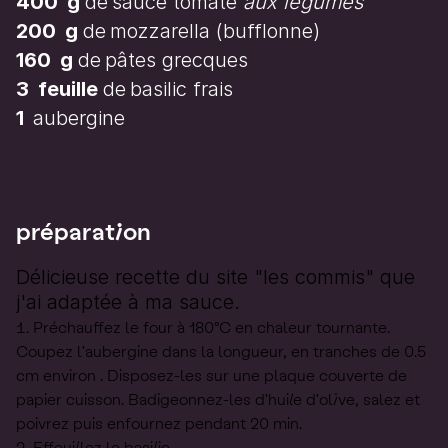
400
g
de
sauce tomate
aux légumes
200
g
de
mozzarella (bufflonne)
160
g
de
pâtes grecques
3
feuille
de
basilic frais
1
aubergine
préparation
Délicieuse recette du site "les commis" que
j'ai adaptée à ma sauce.
Préchauffez le four à 180°C en chaleur tournante.
Coupez l'aubergine dans la longueur, en tranches de 0.5
cm environ . Disposez-les sur une plaque couverte de
papier cuisson. Badigeonnez-les d'huile d'olive, salez et
poivrez puis enfournez pendant 20 min.
Effeuillez le basilic.