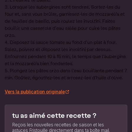
Lorsque les aubergines sont tendres, Sortez-les du
four et, sans vous brûler, garnissez-les de mozzarella et
de feuilles de basilic, puis roulez les involtini. Faites
bouillir une casserole d'eau salée pour cuire les pâtes
orzo.
Disposez la sauce tomate au fond d'un plat à four.
Salez, poivrez et disposez les involtini par dessus.
Enfournez pendant 10 à 15 min, le temps que l'aubergine
et la mozzarella bien fondantes.
Plongez les pâtes orzo dans l'eau bouillante pendant 7
min. Goûtez, égouttez-les et arrosez-les d'huile d'olive.
Vers la publication originale
tu as aimé cette recette ?
Reçois les nouvelles recettes de saison et les
astuces Fristouille directement dans ta boîte mail.