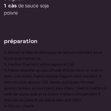
1
càs
de
sauce soja
poivre
préparation
Rincez le kale et découpez la nervure centrale (plus
dure) puis hachez le.
Hachez finement votre oignon et l’ail.
Faites chauffer un peu d’huile d’olive dans un wok ou
dans une poêle, Faites revenir l’oignon seul pendant 3
minutes puis ajoutez l’ail. Après quelques minutes,
ajoutez le kale, un tout petit peu d’eau, 1 petite cuillère à
café de sauce soja et le poivre. Faites cuire pendant 5
minutes ou jusqu’à ce que le kale soit flétri.
Servez chaud!