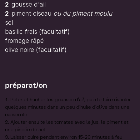
2
gousse d'ail
2
piment oiseau
ou du piment moulu
sel
basilic frais
(facultatif)
fromage râpé
olive noire
(facultatif)
préparation
Peler et hacher les gousses d’ail, puis le faire rissoler
quelques minutes dans un peu d'huile d'olive dans une
casserole
Ajouter ensuite les tomates avec le jus, le piment et
une pincée de sel
Laisser cuire pendant environ 15-20 minutes à feu