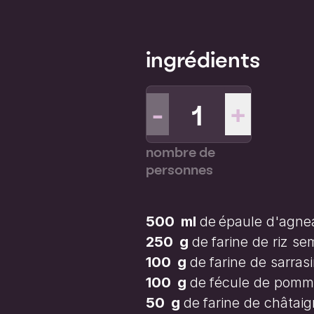
ingrédients
-
+
nombre de
personnes
500
ml
de
épaule d'agne
250
g
de
farine de riz s
100
g
de
farine de sarras
100
g
de
fécule de pomme
50
g
de
farine de châtai