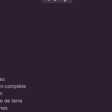
au
emi-complète
in
 de terre
gnes