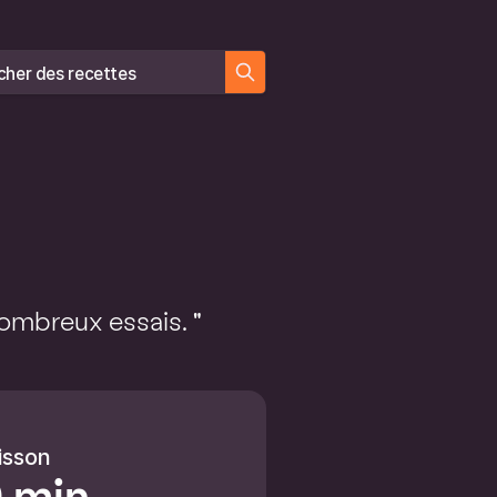
er des recettes
ombreux essais. "
isson
 min