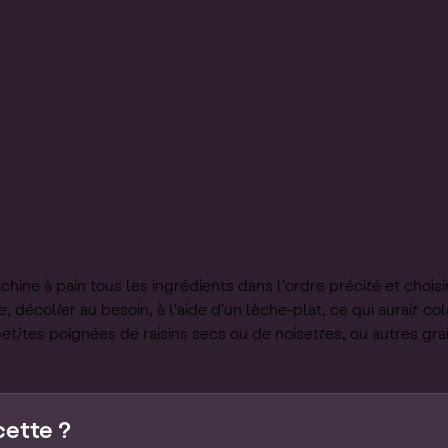
hine à pain tous les ingrédients dans l'ordre précité et chois
 décoller au besoin, à l'aide d'un lèche-plat, ce qui aurait co
petites poignées de raisins secs ou de noisettes, ou autres gra
cette ?