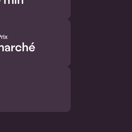
rix
marché