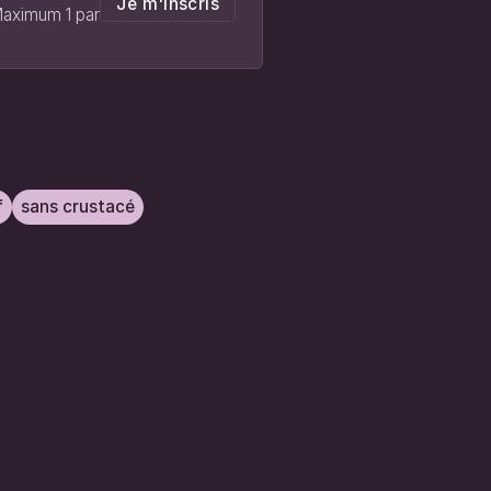
Je m'inscris
 Maximum 1 par
f
sans crustacé