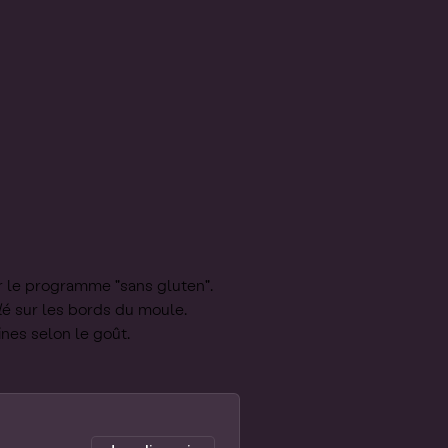
ir le programme "sans gluten".
llé sur les bords du moule.
ines selon le goût.