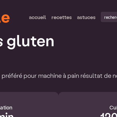
le
recherch
accueil
recettes
astuces
s gluten
 préféré pour machine à pain résultat de n
ation
Cu
min
120