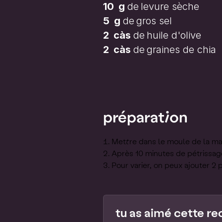
10
g
de
levure sèche
5
g
de
gros sel
2
càs
de
huile d'olive
2
càs
de
graines de chia
préparation
Mettre dans le moule de la mac
Après 10 minutes de pétrissage,
Pour varier, on peux ajouter 2 
tu as aimé cette re