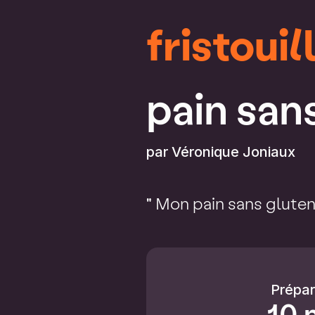
fristouil
pain san
par
Véronique Joniaux
" Mon pain sans gluten
Prépar
10 