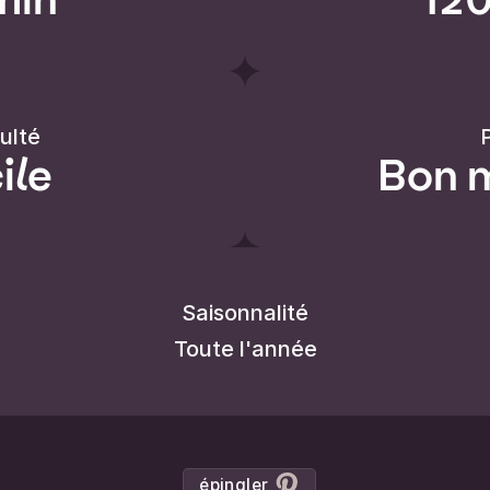
culté
P
ile
Bon 
Saisonnalité
Toute l'année
épingler