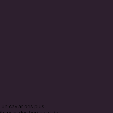
 un caviar des plus
its pois, des herbes et de