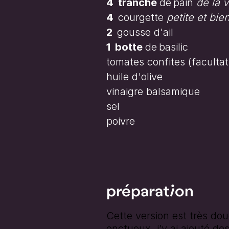
4
tranche
de
pain
de la v
4
courgette
petite et bie
2
gousse d'ail
1
botte
de
basilic
tomates confites
(facultat
huile d'olive
vinaigre balsamique
sel
poivre
préparation
Cette version est très do
onctueux, j’y ai ajouté de