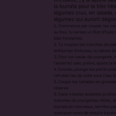
la burrata pour la très tr
légumes crus, en salade, e
légumes qui auront dégorgé
Commence par couper tes courg
au four, tu verses un filet d’huil
bien fondantes.
Tu coupes tes tranches de pain 
enfournes 5minutes, tu laisses bien
Pour ton caviar de courgette, 
l’assiette) sale, poivre, ajuste 
Ensuite, plonge tes petits pois
refroidis les de suite sous l’eau b
Coupe tes tomates en grossiers
réserve.
Dans 4 belles assiettes profon
tranches de courgettes rôties, de
burrata en morceaux, termine par l
quelques tours de moulin à poivr