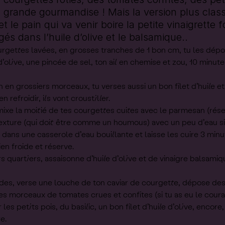
ès grande gourmandise ! Mais la version plus clas
t le pain qui va venir boire la petite vinaigrette 
s dans l’huile d’olive et le balsamique..
ettes lavées, en grosses tranches de 1 bon cm, tu les dépo
e d’olive, une pincée de sel, ton ail en chemise et zou, 10 minut
en grossiers morceaux, tu verses aussi un bon filet d’huile et
 refroidir, ils vont croustiller.
mixe la moitié de tes courgettes cuites avec le parmesan (rése
la texture (qui doit être comme un houmous) avec un peu d’eau si
 dans une casserole d’eau bouillante et laisse les cuire 3 minut
ien froide et réserve.
 quartiers, assaisonne d’huile d’olive et de vinaigre balsamiq
des, verse une louche de ton caviar de courgette, dépose des 
s morceaux de tomates crues et confites (si tu as eu le courag
es petits pois, du basilic, un bon filet d’huile d’olive, encore
e.