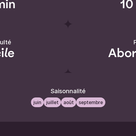
min
10
culté
P
ile
Abor
Saisonnalité
juin
juillet
août
septembre