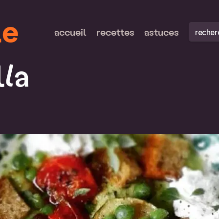
le
recherch
accueil
recettes
astuces
la