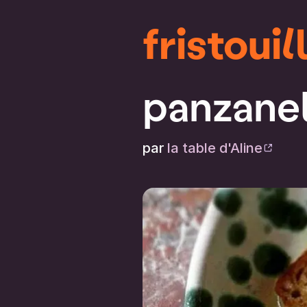
fristouil
panzanel
par
la table d'Aline