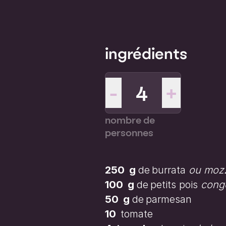
ingrédients
-
+
nombre de
personnes
250
g
de
burrata
ou mozz
100
g
de
petits pois
conge
50
g
de
parmesan
10
tomate