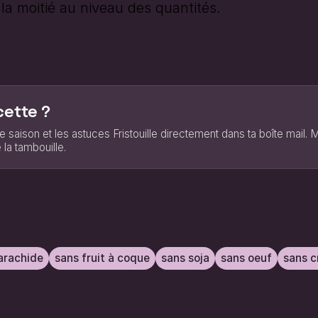
la moitié au niveau des quantités.
cette ?
e saison et les astuces Fristouille directement dans ta boîte mail.
 la tambouille.
arachide
sans fruit à coque
sans soja
sans oeuf
sans c