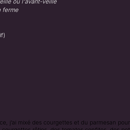
eille ou l'avant-veille
n ferme
if)
uce, j’ai mixé des courgettes et du parmesan pour
s courgettes rôties, des tomates confites, des pet