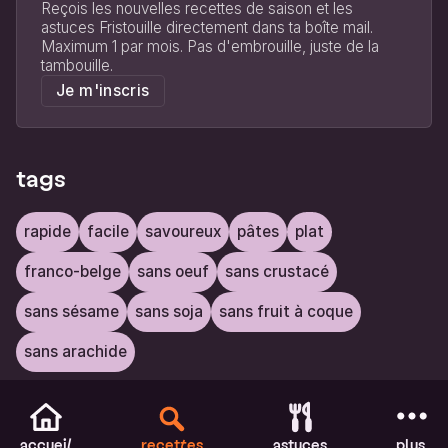
Reçois les nouvelles recettes de saison et les
astuces Fristouille directement dans ta boîte mail.
Maximum 1 par mois. Pas d'embrouille, juste de la
tambouille.
Je m'inscris
tags
rapide
facile
savoureux
pâtes
plat
franco-belge
sans oeuf
sans crustacé
sans sésame
sans soja
sans fruit à coque
sans arachide
accueil
recettes
astuces
plus