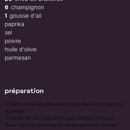
6
champignon
1
gousse d'ail
paprika
sel
poivre
huile d'olive
parmesan
préparation
Faites cuire vos pâtes en fonction des instructions sur
le paquet
Portez de l'eau à ébullition puis réduisez le feu et
faites cuire les choux de Bruxelles quelques minutes