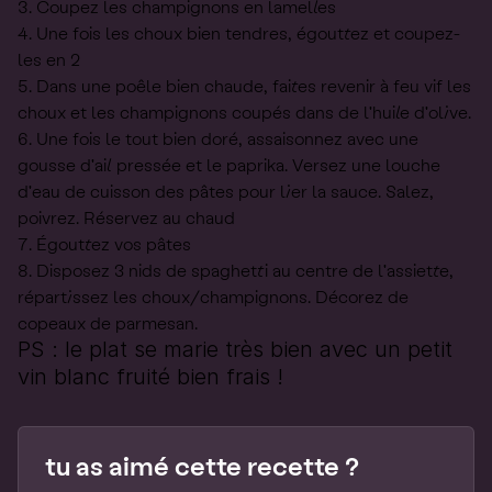
Coupez les champignons en lamelles
Une fois les choux bien tendres, égouttez et coupez-
les en 2
Dans une poêle bien chaude, faites revenir à feu vif les
choux et les champignons coupés dans de l'huile d'olive.
Une fois le tout bien doré, assaisonnez avec une
gousse d'ail pressée et le paprika. Versez une louche
d'eau de cuisson des pâtes pour lier la sauce. Salez,
poivrez. Réservez au chaud
Égouttez vos pâtes
Disposez 3 nids de spaghetti au centre de l'assiette,
répartissez les choux/champignons. Décorez de
copeaux de parmesan.
PS : le plat se marie très bien avec un petit
vin blanc fruité bien frais !
tu as aimé cette recette ?