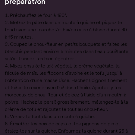
préparation
Préchauffez le four à 180°.
Mettez la pâte dans un moule à quiche et piquez le
fond avec une fourchette. Faites cuire à blanc durant 10
à 15 minutes.
Coupez le chou-fleur en petits bouquets et faites les
blanchir pendant environ 5 minutes dans l'eau bouillante
salée. Laissez-les bien égoutter.
Mixez ensuite le lait végétal, la crème végétale, la
fécule de maïs, les flocons d'avoine et le tofu jusqu' à
l'obtention d'une masse lisse. Hachez l'oignon finement
et faites le revenir avec l'ail dans l'huile. Ajoutez-y les
morceaux de chou-fleur et épicez à l'aide d'un moulin à
poivre. Hachez le persil grossièrement, mélangez-le à la
crème de tofu et rajoutez le tout au chou-fleur.
Versez le tout dans un moule à quiche.
Émiettez les noix de cajou et les pignons de pin et
étalez-les sur la quiche. Enfournez la quiche durant 25 à