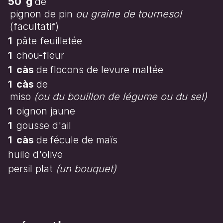
50
g
de
pignon de pin
ou graine de tournesol
(facultatif)
1
pâte feuilletée
1
chou-fleur
1
càs
de
flocons de levure maltée
1
càs
de
miso
(ou du bouillon de légume ou du sel)
1
oignon jaune
1
gousse d'ail
1
càs
de
fécule de maïs
huile d'olive
persil plat
(un bouquet)