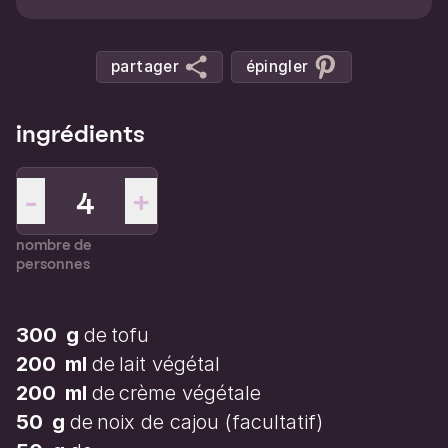
partager
épingler
ingrédients
-
+
nombre de
personnes
300
g
de
tofu
200
ml
de
lait végétal
200
ml
de
crème végétale
50
g
de
noix de cajou
(facultatif)