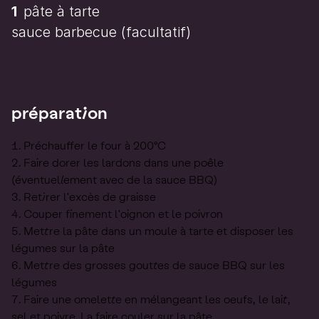
1
pâte à tarte
sauce barbecue
(facultatif)
préparation
Préchauffer le four à 200°C
Faire dorer les lardons dans une poêle
(éventuellement avec de la sauce BBQ)
Retirer l'excès de graisse
Couper finement l'oignon et le poivron
Mettre la pâte dans un moule à tarte et disposer les
légumes sur la pâte
Mettre des grosses gouttes de sauce BBQ sur les
légumes
Faire une omelette en mélangeant les oeufs, le lait,
sel et poivre. La faire couler sur la pâte