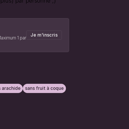
plus) par personne ;)
Je m'inscris
 Maximum 1 par
 arachide
sans fruit à coque