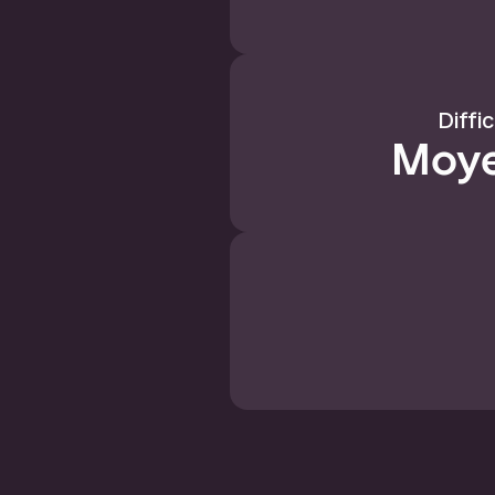
Diffi
Moy