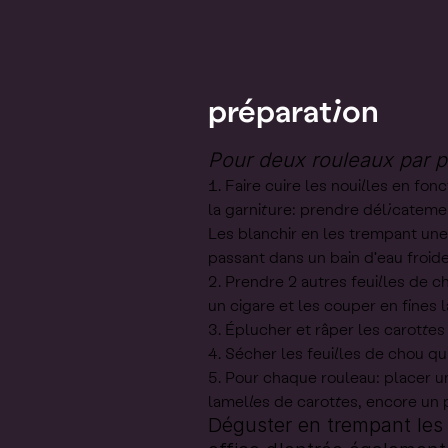
préparation
Pour deux rouleaux par 
Faire cuire les nouilles en fonc
la garniture: prendre délicatemen
Les blanchir en les trempant une
passant dans un bain d'eau froide. 
Prendre 2 autres feuilles de c
un cigare et les couper en fines 
Éplucher et râper les carottes
Sécher les feuilles de chou qu
Pour chaque rouleau: placer un
lamelles de carottes, encore un 
Déguster en trempant les 