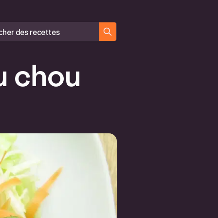
er des recettes
u chou