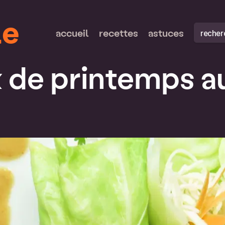
le
recherch
accueil
recettes
astuces
 de printemps a