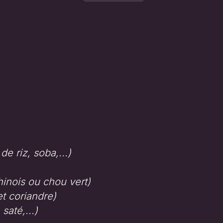
de riz, soba,...)
inois ou chou vert)
t coriandre)
saté,...)