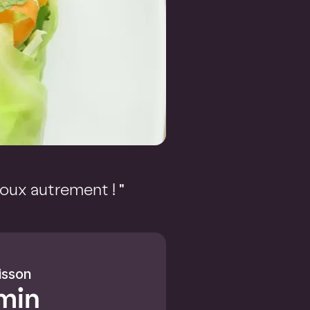
houx autrement ! "
isson
min