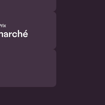
rix
marché