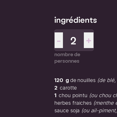
ingrédients
-
+
nombre de
personnes
120
g
de
nouilles
(de blé, 
2
carotte
1
chou pointu
(ou chou ch
herbes fraiches
(menthe e
sauce soja
(ou ail-piment, 