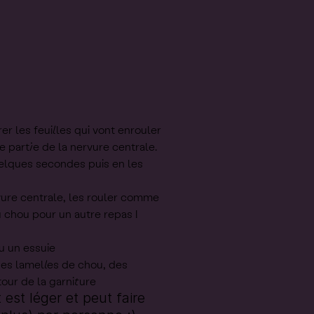
rer les feuilles qui vont enrouler
e partie de la nervure centrale.
uelques secondes puis en les
rvure centrale, les rouler comme
u chou pour un autre repas !
u un essuie
des lamelles de chou, des
our de la garniture
est léger et peut faire