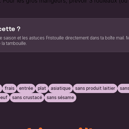
. Pour les gros mangeurs, prévoir 3 rouleaux (ou 
cette ?
e saison et les astuces Fristouille directement dans ta boîte mail.
 la tambouille.
frais
entrée
plat
asiatique
sans produit laitier
sans
oeuf
sans crustacé
sans sésame