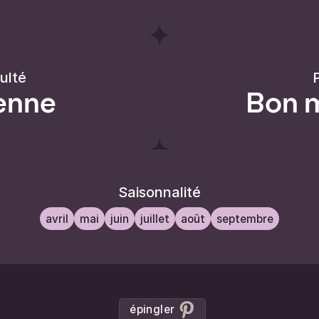
culté
P
enne
Bon 
Saisonnalité
avril
mai
juin
juillet
août
septembre
épingler