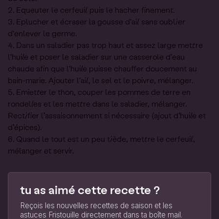
Equeuter le cerfeuil puis le hacher finement.
Eplucher et écraser la gousse d'ail sans oublier
d'enlever le germe.
Dans un saladier pas trop haut et assez large mettre
l'huile et poser le saladier sur une casserole d'eau
chaude afin que l'huile puisse chauffer doucement au
bain-marie. Ajouter l'ail, le sel et le poivre, mélanger.
Emietter le thon, couper les pommes de terre en
rondelles et les mettre dans le saladier, mélanger.
Rectifier l’assaisonnement si nécessaire (ajout d’huile et
d’épices).
Quand le tout est un peu tiède, mettre le cerfeuil,
mélanger et servir.
tu as aimé cette recette ?
Reçois les nouvelles recettes de saison et les
astuces Fristouille directement dans ta boîte mail.