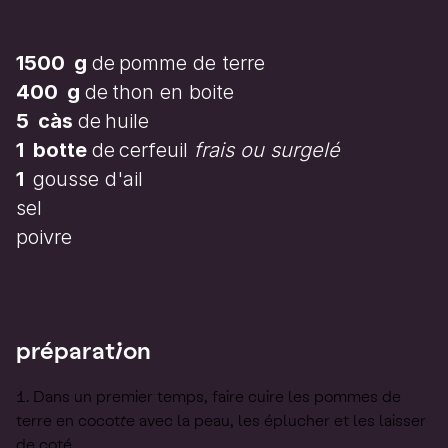
1500
g
de
pomme de terre
400
g
de
thon en boite
5
càs
de
huile
1
botte
de
cerfeuil
frais ou surgelé
1
gousse d'ail
sel
poivre
préparation
Dans un premier temps, faire cuire les pommes de
terre en cocotte avec la peau, les éplucher et les laisser
de coté.