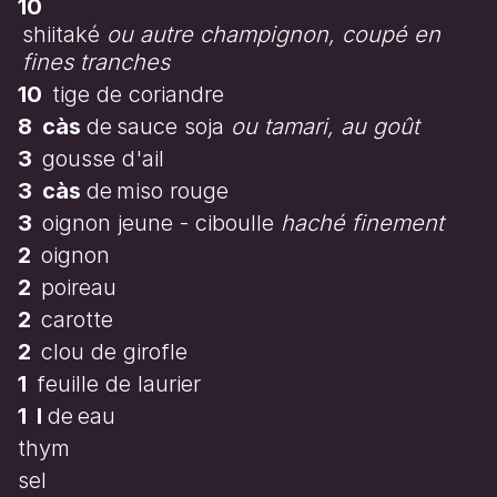
10
shiitaké
ou autre champignon, coupé en
fines tranches
10
tige de coriandre
8
càs
de
sauce soja
ou tamari, au goût
3
gousse d'ail
3
càs
de
miso rouge
3
oignon jeune - ciboulle
haché finement
2
oignon
2
poireau
2
carotte
2
clou de girofle
1
feuille de laurier
1
l
de
eau
thym
sel