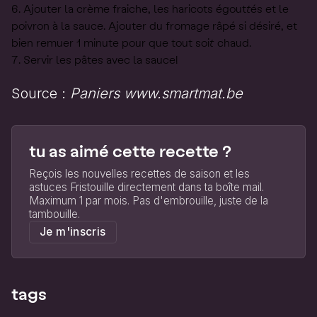
Ajouter la crème fraiche, les haricots égouttés et le
poivron à la sauce. Ajouter du fromage râpé si désiré, et
bien remuer 1 minute pour que tout soit chaud.
Servir les pâtes avec la sauce!
Source :
Paniers www.smartmat.be
tu as aimé cette recette ?
Reçois les nouvelles recettes de saison et les
astuces Fristouille directement dans ta boîte mail.
Maximum 1 par mois. Pas d'embrouille, juste de la
tambouille.
Je m'inscris
tags