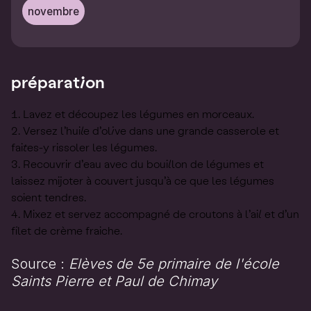
novembre
préparation
Lavez et découpez les légumes en morceaux.
Versez l’huile d’olive dans une grande casserole et
faites-y rissoler les légumes.
Recouvrir d’eau avec du bouillon de légumes et
laissez mijoter à couvert jusqu’à ce que les légumes
soient tendres.
Mixez et servez accompagné de croutons à l’ail et d’un
filet de crème fraiche.
Source :
Elèves de 5e primaire de l'école
Saints Pierre et Paul de Chimay