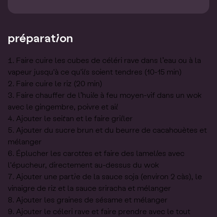
préparation
Faire cuire les cubes de céléri rave dans l’eau ou à la
vapeur jusqu'à ce qu'ils soient tendres (10-15 min)
Faire cuire le riz (20 min)
Faire chauffer de l’huile à feu moyen-vif dans un wok
avec le gingembre, poivre et ail
Ajouter le seitan et le faire griller
Ajouter du sucre brun et du beurre de cacahouètes et
mélanger
Éplucher les carottes et faire des lamelles avec
l'épucheur, directement au-dessus du wok
Ajouter une partie de la sauce soja (environ 2 càs), le
vinaigre de riz et la sauce sriracha et mélanger
Ajouter les graines de sésame et mélanger
Ajouter le céleri rave et faire prendre avec le tout