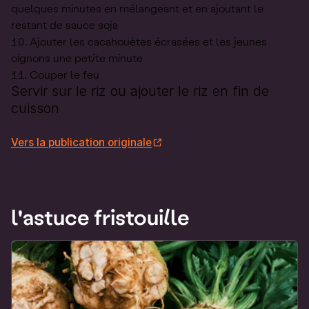
quelques minutes en mélangeant et en ajoutant le
restant de sauce soja
Ajouter les cacahouètes écrasées et les jeunes
oignons une petite minute
Couper le feu
Servir sur le riz ou ajouter le riz en fin de
cuisson
Vers la publication originale
l'astuce fristouille