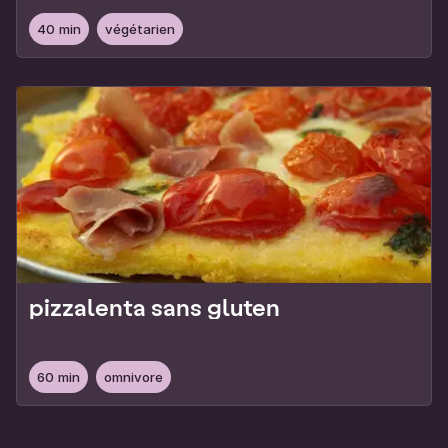
de chou kale
40 min
végétarien
pizzalenta sans gluten
60 min
omnivore