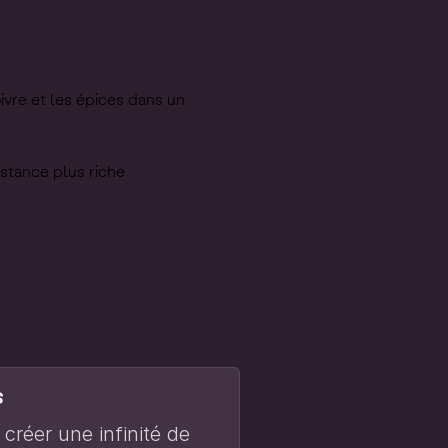
oivre et les épices dans un
istance plus riche
s
créer une infinité de