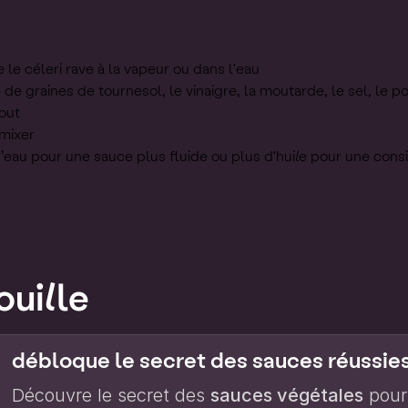
 le céleri rave à la vapeur ou dans l'eau
 de graines de tournesol, le vinaigre, la moutarde, le sel, le p
tout
 mixer
d’eau pour une sauce plus fluide ou plus d'huile pour une cons
ouille
débloque le secret des sauces réussie
Découvre le secret des
sauces végétales
pour 