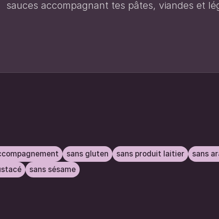
sauces accompagnant tes pâtes, viandes et l
ccompagnement
sans gluten
sans produit laitier
sans a
ustacé
sans sésame