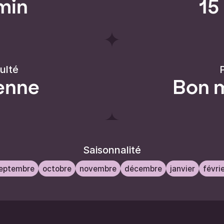
min
15
culté
P
enne
Bon 
Saisonnalité
eptembre
octobre
novembre
décembre
janvier
févri