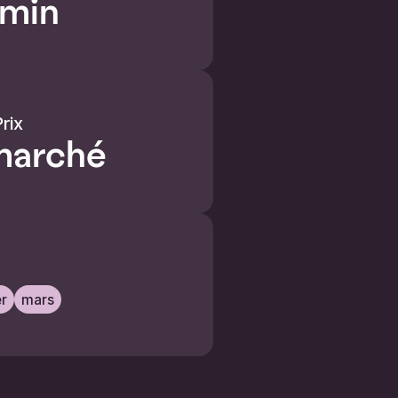
 min
rix
marché
er
mars