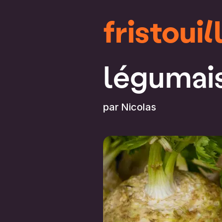
fristouil
légumais
par
Nicolas