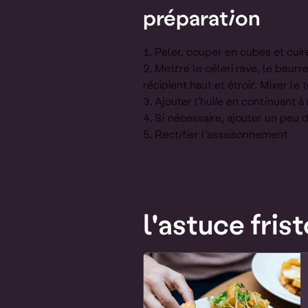
préparation
Peler, couper en cubes et cuire
Mettre le céleri rave, le beurre
récipient haut et étroit. Mixer le 
Ajouter l’huile en continuant à
Si nécessaire, ajouter un peu 
Rectifier l’assaisonnement
l'astuce frist