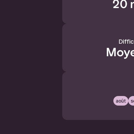
20 
Diffi
Moy
août
s