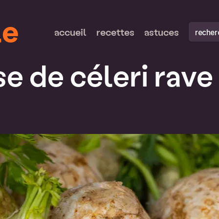
le
recherch
accueil
recettes
astuces
e de céleri rave